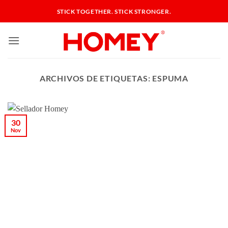
Saltar
STICK TOGETHER. STICK STRONGER.
al
contenido
ARCHIVOS DE ETIQUETAS:
ESPUMA
30
Nov