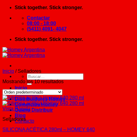
Saltar
Stick together. Stick stronger.
al
Contactar
contenido
08:00 - 18:00
(5411) 4091- 4047
Stick together. Stick stronger.
Inicio
/
Selladores
Buscar
por:
Mostrando los 10 resultados
Inicio
Productos
Selladores
Distribuidores Homey
Comercios Homey
Vista Rápida
Quiero Distribuir
Blog
Selladores
Contacto
SILICONA ACÉTICA 280ml – HOMEY 640